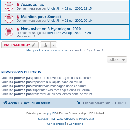
Accès au lac
Dernier message par
Uncle Jim
«
02 oct. 2020, 12:15
Maintien pour Samedi
Dernier message par
Uncle Jim
«
01 oct. 2020, 09:10
Non-invitation à Hydralagou 2020
Dernier message par
olivier D
«
28 sept. 2020, 15:39
Réponses :
1
Nouveau sujet
Marquer les sujets comme lus
• 7 sujets • Page
1
sur
1
Aller
PERMISSIONS DU FORUM
Vous
ne pouvez pas
publier de nouveaux sujets dans ce forum
Vous
ne pouvez pas
répondre aux sujets dans ce forum
Vous
ne pouvez pas
modifier vos messages dans ce forum
Vous
ne pouvez pas
supprimer vos messages dans ce forum
Vous
ne pouvez pas
transférer de pièces jointes dans ce forum
Accueil
Accueil du forum
Fuseau horaire sur
UTC+02:00
Développé par
phpBB
® Forum Software © phpBB Limited
Traduction française officielle
©
Miles Cellar
Confidentialité
|
Conditions