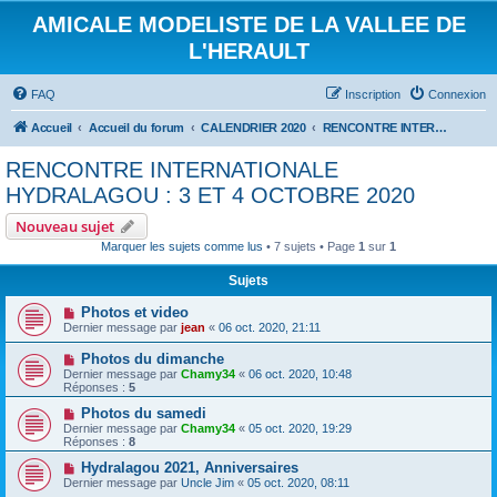
AMICALE MODELISTE DE LA VALLEE DE
L'HERAULT
FAQ
Inscription
Connexion
Accueil
Accueil du forum
CALENDRIER 2020
RENCONTRE INTERNATIONALE HYDRALAGOU : 3 ET 4 OCTOBRE 2020
RENCONTRE INTERNATIONALE
HYDRALAGOU : 3 ET 4 OCTOBRE 2020
Nouveau sujet
Marquer les sujets comme lus
• 7 sujets • Page
1
sur
1
Sujets
Photos et video
Dernier message par
jean
«
06 oct. 2020, 21:11
Photos du dimanche
Dernier message par
Chamy34
«
06 oct. 2020, 10:48
Réponses :
5
Photos du samedi
Dernier message par
Chamy34
«
05 oct. 2020, 19:29
Réponses :
8
Hydralagou 2021, Anniversaires
Dernier message par
Uncle Jim
«
05 oct. 2020, 08:11