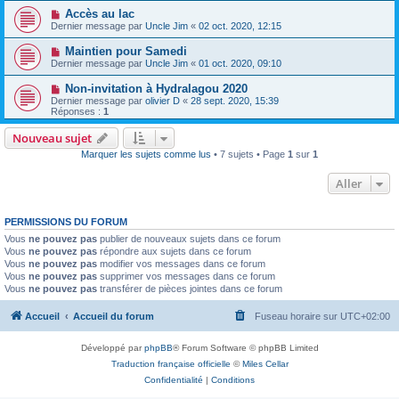
Accès au lac
Dernier message par
Uncle Jim
«
02 oct. 2020, 12:15
Maintien pour Samedi
Dernier message par
Uncle Jim
«
01 oct. 2020, 09:10
Non-invitation à Hydralagou 2020
Dernier message par
olivier D
«
28 sept. 2020, 15:39
Réponses :
1
Nouveau sujet
Marquer les sujets comme lus
• 7 sujets • Page
1
sur
1
Aller
PERMISSIONS DU FORUM
Vous
ne pouvez pas
publier de nouveaux sujets dans ce forum
Vous
ne pouvez pas
répondre aux sujets dans ce forum
Vous
ne pouvez pas
modifier vos messages dans ce forum
Vous
ne pouvez pas
supprimer vos messages dans ce forum
Vous
ne pouvez pas
transférer de pièces jointes dans ce forum
Accueil
Accueil du forum
Fuseau horaire sur
UTC+02:00
Développé par
phpBB
® Forum Software © phpBB Limited
Traduction française officielle
©
Miles Cellar
Confidentialité
|
Conditions