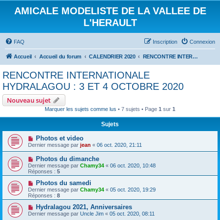
AMICALE MODELISTE DE LA VALLEE DE
L'HERAULT
FAQ
Inscription
Connexion
Accueil
Accueil du forum
CALENDRIER 2020
RENCONTRE INTERNATIONALE HYDRALAGOU : 3 ET 4 OCTOBRE 2020
RENCONTRE INTERNATIONALE
HYDRALAGOU : 3 ET 4 OCTOBRE 2020
Nouveau sujet
Marquer les sujets comme lus
• 7 sujets • Page
1
sur
1
Sujets
Photos et video
Dernier message par
jean
«
06 oct. 2020, 21:11
Photos du dimanche
Dernier message par
Chamy34
«
06 oct. 2020, 10:48
Réponses :
5
Photos du samedi
Dernier message par
Chamy34
«
05 oct. 2020, 19:29
Réponses :
8
Hydralagou 2021, Anniversaires
Dernier message par
Uncle Jim
«
05 oct. 2020, 08:11