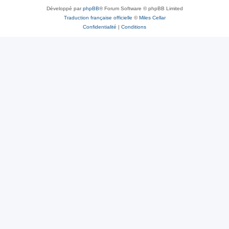
Développé par
phpBB
® Forum Software © phpBB Limited
Traduction française officielle
©
Miles Cellar
Confidentialité
|
Conditions