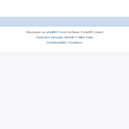
Développé par
phpBB
® Forum Software © phpBB Limited
Traduction française officielle
©
Miles Cellar
Confidentialité
|
Conditions