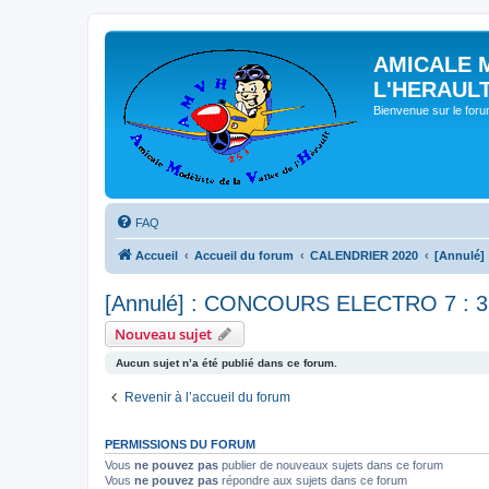
AMICALE 
L'HERAUL
Bienvenue sur le for
FAQ
Accueil
Accueil du forum
CALENDRIER 2020
[Annulé]
[Annulé] : CONCOURS ELECTRO 7 : 3
Nouveau sujet
Aucun sujet n’a été publié dans ce forum.
Revenir à l’accueil du forum
PERMISSIONS DU FORUM
Vous
ne pouvez pas
publier de nouveaux sujets dans ce forum
Vous
ne pouvez pas
répondre aux sujets dans ce forum