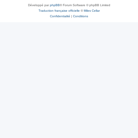
Développé par
phpBB
® Forum Software © phpBB Limited
Traduction française officielle
©
Miles Cellar
Confidentialité
|
Conditions