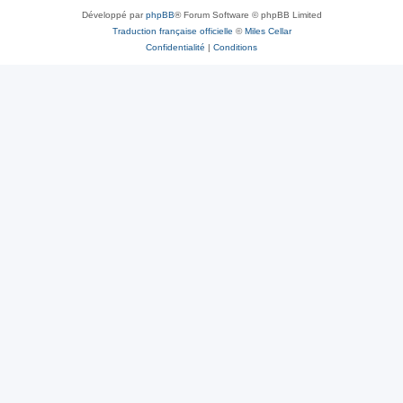
Développé par
phpBB
® Forum Software © phpBB Limited
Traduction française officielle
©
Miles Cellar
Confidentialité
|
Conditions