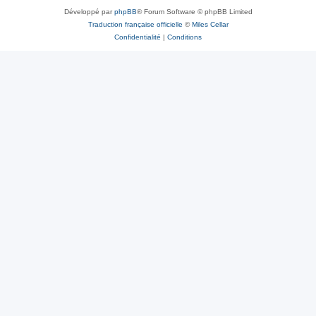
Développé par
phpBB
® Forum Software © phpBB Limited
Traduction française officielle
©
Miles Cellar
Confidentialité
|
Conditions