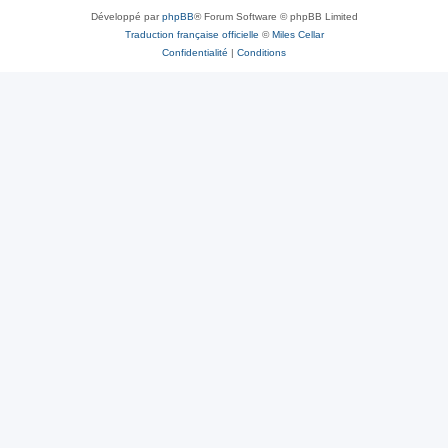
Développé par
phpBB
® Forum Software © phpBB Limited
Traduction française officielle
©
Miles Cellar
Confidentialité
|
Conditions