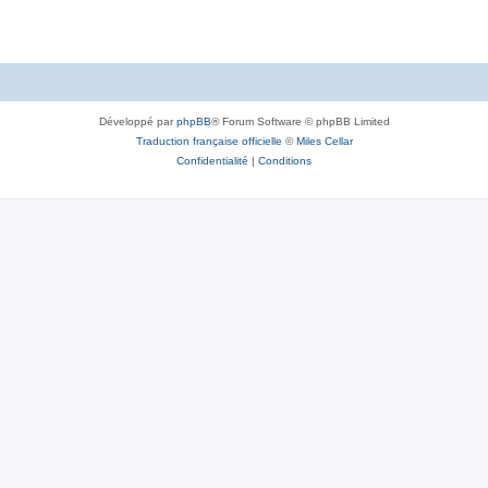
Développé par
phpBB
® Forum Software © phpBB Limited
Traduction française officielle
©
Miles Cellar
Confidentialité
|
Conditions