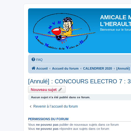
AMICALE 
L'HERAUL
Bienvenue sur le for
FAQ
Accueil
Accueil du forum
CALENDRIER 2020
[Annulé]
[Annulé] : CONCOURS ELECTRO 7 : 3
Nouveau sujet
Aucun sujet n’a été publié dans ce forum.
Revenir à l’accueil du forum
PERMISSIONS DU FORUM
Vous
ne pouvez pas
publier de nouveaux sujets dans ce forum
Vous
ne pouvez pas
répondre aux sujets dans ce forum