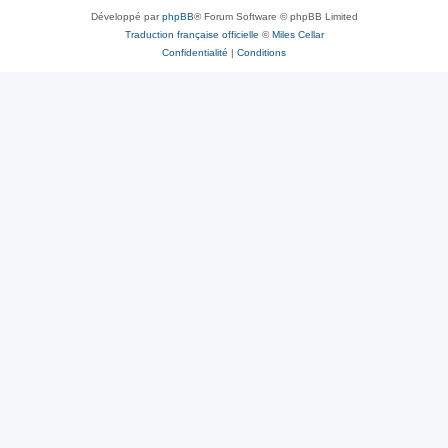
Développé par
phpBB
® Forum Software © phpBB Limited
Traduction française officielle
©
Miles Cellar
Confidentialité
|
Conditions