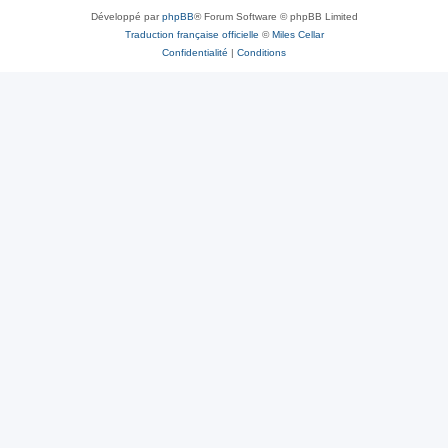
Développé par
phpBB
® Forum Software © phpBB Limited
Traduction française officielle
©
Miles Cellar
Confidentialité
|
Conditions