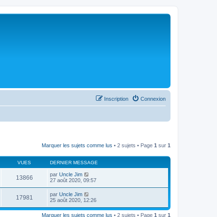
Inscription
Connexion
Marquer les sujets comme lus
• 2 sujets • Page
1
sur
1
VUES
DERNIER MESSAGE
par
Uncle Jim
13866
27 août 2020, 09:57
par
Uncle Jim
17981
25 août 2020, 12:26
Marquer les sujets comme lus
• 2 sujets • Page
1
sur
1