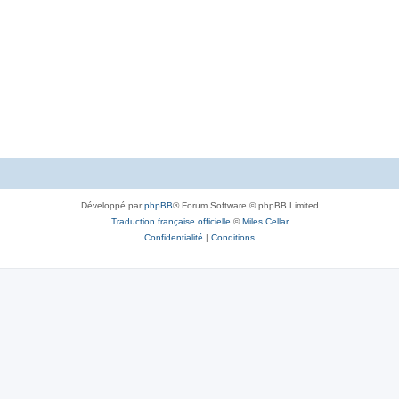
Développé par
phpBB
® Forum Software © phpBB Limited
Traduction française officielle
©
Miles Cellar
Confidentialité
|
Conditions