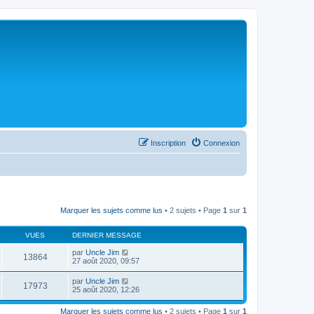
Inscription
Connexion
Marquer les sujets comme lus
• 2 sujets • Page
1
sur
1
VUES
DERNIER MESSAGE
par
Uncle Jim
13864
27 août 2020, 09:57
par
Uncle Jim
17973
25 août 2020, 12:26
Marquer les sujets comme lus
• 2 sujets • Page
1
sur
1