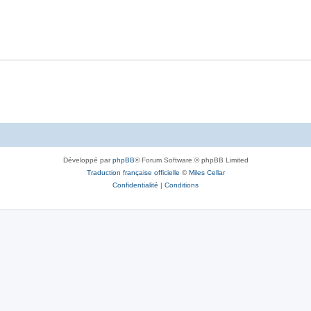
Développé par
phpBB
® Forum Software © phpBB Limited
Traduction française officielle
©
Miles Cellar
Confidentialité
|
Conditions