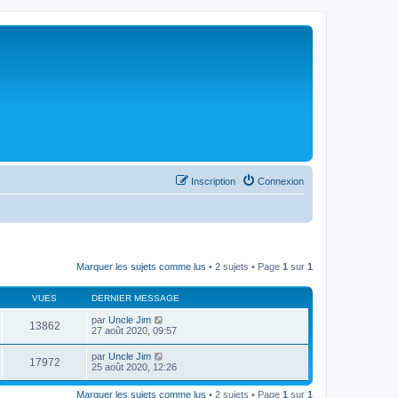
Inscription
Connexion
Marquer les sujets comme lus
• 2 sujets • Page
1
sur
1
VUES
DERNIER MESSAGE
par
Uncle Jim
13862
27 août 2020, 09:57
par
Uncle Jim
17972
25 août 2020, 12:26
Marquer les sujets comme lus
• 2 sujets • Page
1
sur
1