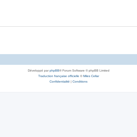
Développé par
phpBB
® Forum Software © phpBB Limited
Traduction française officielle
©
Miles Cellar
Confidentialité
|
Conditions