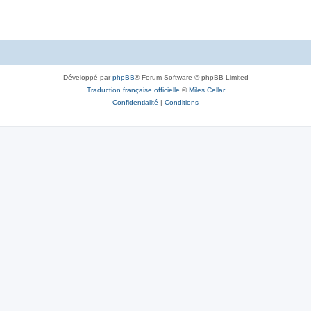
Développé par
phpBB
® Forum Software © phpBB Limited
Traduction française officielle
©
Miles Cellar
Confidentialité
|
Conditions