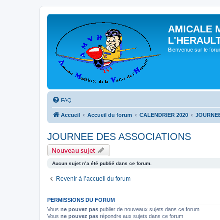
AMICALE 
L'HERAUL
Bienvenue sur le for
FAQ
Accueil
Accueil du forum
CALENDRIER 2020
JOURNEE
JOURNEE DES ASSOCIATIONS
Nouveau sujet
Aucun sujet n’a été publié dans ce forum.
Revenir à l’accueil du forum
PERMISSIONS DU FORUM
Vous
ne pouvez pas
publier de nouveaux sujets dans ce forum
Vous
ne pouvez pas
répondre aux sujets dans ce forum