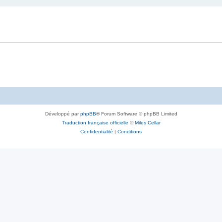
Développé par
phpBB
® Forum Software © phpBB Limited
Traduction française officielle
©
Miles Cellar
Confidentialité
|
Conditions