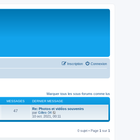
Inscription
Connexion
Marquer tous les sous-forums comme lus
MESSAGES
DERNIER MESSAGE
Re: Photos et vidéos souvenirs
47
C
par
Gilles-34
o
10 oct. 2021, 00:11
n
s
u
0 sujet • Page
1
sur
1
l
t
e