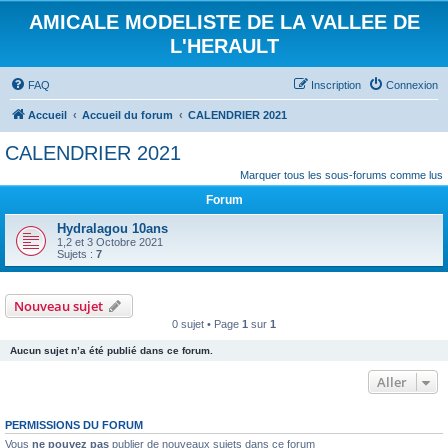
AMICALE MODELISTE DE LA VALLEE DE
L'HERAULT
FAQ
Inscription
Connexion
Accueil
Accueil du forum
CALENDRIER 2021
CALENDRIER 2021
Marquer tous les sous-forums comme lus
Forum
Hydralagou 10ans
1,2 et 3 Octobre 2021
Sujets :
7
Nouveau sujet
0 sujet • Page
1
sur
1
Aucun sujet n’a été publié dans ce forum.
Aller
PERMISSIONS DU FORUM
Vous
ne pouvez pas
publier de nouveaux sujets dans ce forum