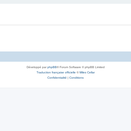
Développé par
phpBB
® Forum Software © phpBB Limited
Traduction française officielle
©
Miles Cellar
Confidentialité
|
Conditions