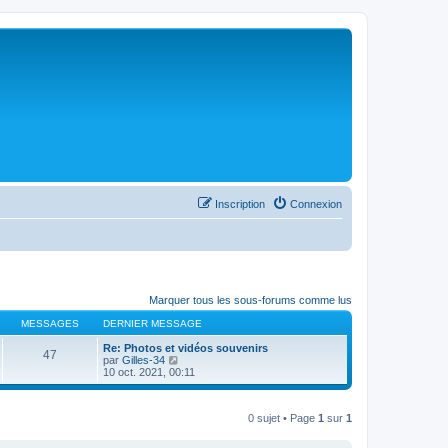
Inscription
Connexion
Marquer tous les sous-forums comme lus
MESSAGES
DERNIER MESSAGE
Re: Photos et vidéos souvenirs
47
C
par
Gilles-34
o
10 oct. 2021, 00:11
n
s
u
0 sujet • Page
1
sur
1
l
t
e