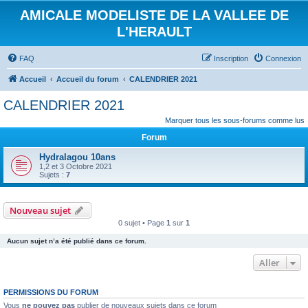
AMICALE MODELISTE DE LA VALLEE DE
L'HERAULT
FAQ
Inscription
Connexion
Accueil
Accueil du forum
CALENDRIER 2021
CALENDRIER 2021
Marquer tous les sous-forums comme lus
Forum
Hydralagou 10ans
1,2 et 3 Octobre 2021
Sujets :
7
Nouveau sujet
0 sujet • Page
1
sur
1
Aucun sujet n’a été publié dans ce forum.
Aller
PERMISSIONS DU FORUM
Vous
ne pouvez pas
publier de nouveaux sujets dans ce forum