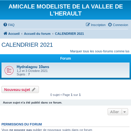
AMICALE MODELISTE DE LA VALLEE DE
L'HERAULT
FAQ
Inscription
Connexion
Accueil
Accueil du forum
CALENDRIER 2021
CALENDRIER 2021
Marquer tous les sous-forums comme lus
Forum
Hydralagou 10ans
1,2 et 3 Octobre 2021
Sujets :
7
Nouveau sujet
0 sujet • Page
1
sur
1
Aucun sujet n’a été publié dans ce forum.
Aller
PERMISSIONS DU FORUM
Vous
ne pouvez pas
publier de nouveaux sujets dans ce forum