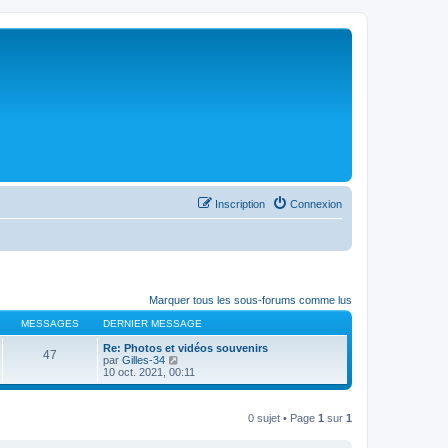
Inscription
Connexion
Marquer tous les sous-forums comme lus
MESSAGES
DERNIER MESSAGE
Re: Photos et vidéos souvenirs
47
C
par
Gilles-34
o
10 oct. 2021, 00:11
n
s
u
0 sujet • Page
1
sur
1
l
t
e