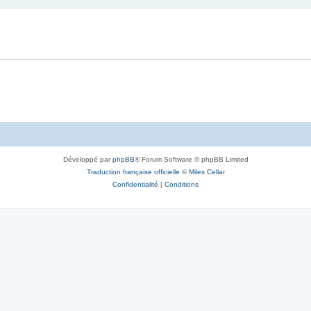
Développé par
phpBB
® Forum Software © phpBB Limited
Traduction française officielle
©
Miles Cellar
Confidentialité
|
Conditions