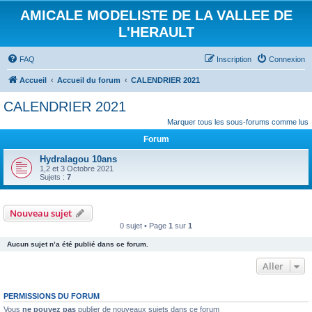
AMICALE MODELISTE DE LA VALLEE DE
L'HERAULT
FAQ
Inscription
Connexion
Accueil
Accueil du forum
CALENDRIER 2021
CALENDRIER 2021
Marquer tous les sous-forums comme lus
Forum
Hydralagou 10ans
1,2 et 3 Octobre 2021
Sujets :
7
Nouveau sujet
0 sujet • Page
1
sur
1
Aucun sujet n’a été publié dans ce forum.
Aller
PERMISSIONS DU FORUM
Vous
ne pouvez pas
publier de nouveaux sujets dans ce forum