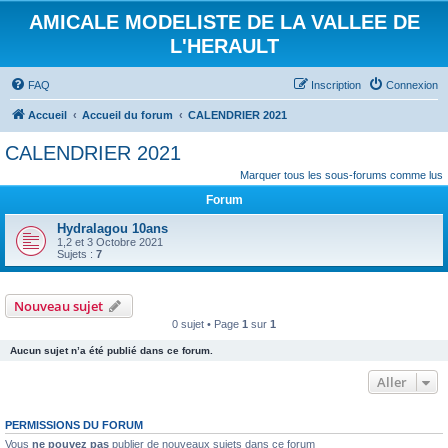
AMICALE MODELISTE DE LA VALLEE DE
L'HERAULT
FAQ
Inscription
Connexion
Accueil
Accueil du forum
CALENDRIER 2021
CALENDRIER 2021
Marquer tous les sous-forums comme lus
Forum
Hydralagou 10ans
1,2 et 3 Octobre 2021
Sujets :
7
Nouveau sujet
0 sujet • Page
1
sur
1
Aucun sujet n’a été publié dans ce forum.
Aller
PERMISSIONS DU FORUM
Vous
ne pouvez pas
publier de nouveaux sujets dans ce forum