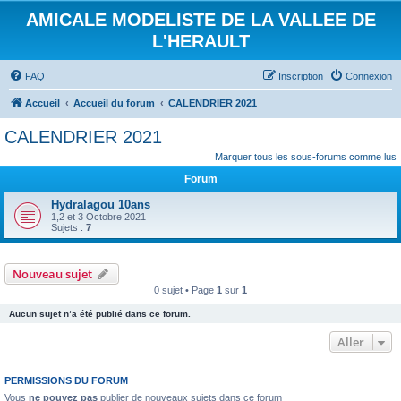
AMICALE MODELISTE DE LA VALLEE DE
L'HERAULT
FAQ
Inscription
Connexion
Accueil
Accueil du forum
CALENDRIER 2021
CALENDRIER 2021
Marquer tous les sous-forums comme lus
Forum
Hydralagou 10ans
1,2 et 3 Octobre 2021
Sujets :
7
Nouveau sujet
0 sujet • Page
1
sur
1
Aucun sujet n’a été publié dans ce forum.
Aller
PERMISSIONS DU FORUM
Vous
ne pouvez pas
publier de nouveaux sujets dans ce forum