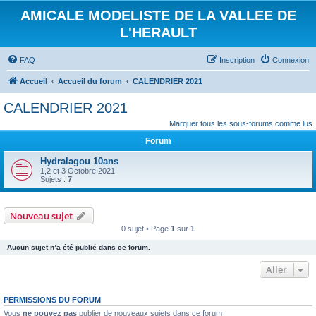
AMICALE MODELISTE DE LA VALLEE DE
L'HERAULT
FAQ
Inscription
Connexion
Accueil
Accueil du forum
CALENDRIER 2021
CALENDRIER 2021
Marquer tous les sous-forums comme lus
Forum
Hydralagou 10ans
1,2 et 3 Octobre 2021
Sujets :
7
Nouveau sujet
0 sujet • Page
1
sur
1
Aucun sujet n’a été publié dans ce forum.
Aller
PERMISSIONS DU FORUM
Vous
ne pouvez pas
publier de nouveaux sujets dans ce forum