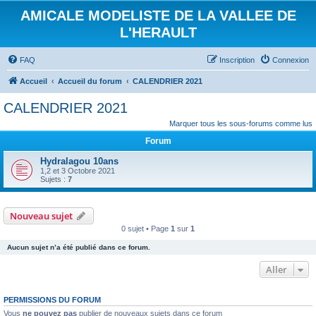
AMICALE MODELISTE DE LA VALLEE DE
L'HERAULT
FAQ
Inscription
Connexion
Accueil
Accueil du forum
CALENDRIER 2021
CALENDRIER 2021
Marquer tous les sous-forums comme lus
Forum
Hydralagou 10ans
1,2 et 3 Octobre 2021
Sujets :
7
Nouveau sujet
0 sujet • Page
1
sur
1
Aucun sujet n’a été publié dans ce forum.
Aller
PERMISSIONS DU FORUM
Vous
ne pouvez pas
publier de nouveaux sujets dans ce forum