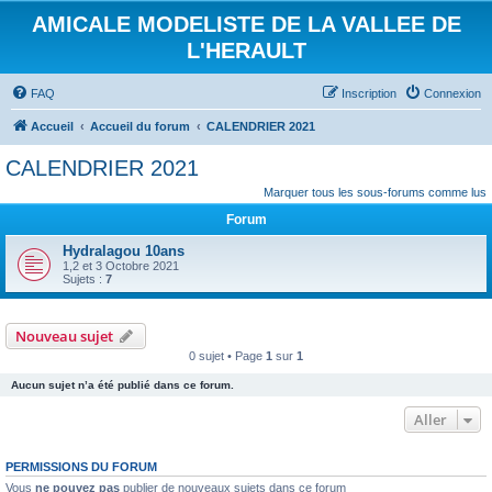
AMICALE MODELISTE DE LA VALLEE DE
L'HERAULT
FAQ
Inscription
Connexion
Accueil
Accueil du forum
CALENDRIER 2021
CALENDRIER 2021
Marquer tous les sous-forums comme lus
Forum
Hydralagou 10ans
1,2 et 3 Octobre 2021
Sujets :
7
Nouveau sujet
0 sujet • Page
1
sur
1
Aucun sujet n’a été publié dans ce forum.
Aller
PERMISSIONS DU FORUM
Vous
ne pouvez pas
publier de nouveaux sujets dans ce forum