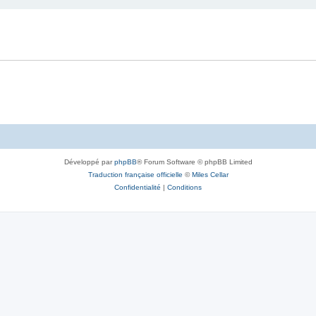
Développé par
phpBB
® Forum Software © phpBB Limited
Traduction française officielle
©
Miles Cellar
Confidentialité
|
Conditions