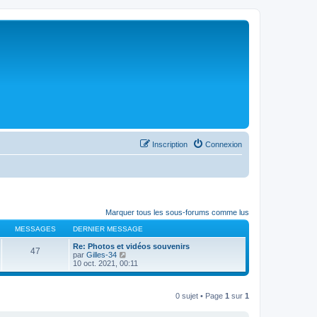
Inscription
Connexion
Marquer tous les sous-forums comme lus
MESSAGES
DERNIER MESSAGE
Re: Photos et vidéos souvenirs
47
C
par
Gilles-34
o
10 oct. 2021, 00:11
n
s
u
0 sujet • Page
1
sur
1
l
t
e