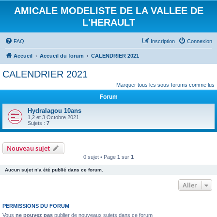
AMICALE MODELISTE DE LA VALLEE DE
L'HERAULT
FAQ
Inscription
Connexion
Accueil
Accueil du forum
CALENDRIER 2021
CALENDRIER 2021
Marquer tous les sous-forums comme lus
Forum
Hydralagou 10ans
1,2 et 3 Octobre 2021
Sujets :
7
Nouveau sujet
0 sujet • Page
1
sur
1
Aucun sujet n’a été publié dans ce forum.
Aller
PERMISSIONS DU FORUM
Vous
ne pouvez pas
publier de nouveaux sujets dans ce forum