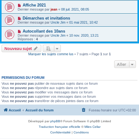
Affiche 2021
Dernier message par
jean
«
08 juil. 2021, 08:05
Démarches et invitations
Dernier message par
Uncle Jim
«
01 mai 2021, 10:42
Autocollant des 10ans
Dernier message par
Uncle Jim
«
10 nov. 2020, 13:21
Réponses :
4
Nouveau sujet
Marquer les sujets comme lus
• 7 sujets • Page
1
sur
1
Aller
PERMISSIONS DU FORUM
Vous
ne pouvez pas
publier de nouveaux sujets dans ce forum
Vous
ne pouvez pas
répondre aux sujets dans ce forum
Vous
ne pouvez pas
modifier vos messages dans ce forum
Vous
ne pouvez pas
supprimer vos messages dans ce forum
Vous
ne pouvez pas
transférer de pièces jointes dans ce forum
Accueil
Accueil du forum
Fuseau horaire sur
UTC+02:00
Développé par
phpBB
® Forum Software © phpBB Limited
Traduction française officielle
©
Miles Cellar
Confidentialité
|
Conditions