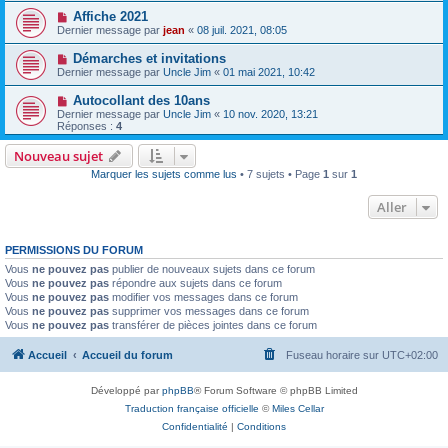
Affiche 2021
Dernier message par
jean
«
08 juil. 2021, 08:05
Démarches et invitations
Dernier message par
Uncle Jim
«
01 mai 2021, 10:42
Autocollant des 10ans
Dernier message par
Uncle Jim
«
10 nov. 2020, 13:21
Réponses :
4
Nouveau sujet
Marquer les sujets comme lus
• 7 sujets • Page
1
sur
1
Aller
PERMISSIONS DU FORUM
Vous
ne pouvez pas
publier de nouveaux sujets dans ce forum
Vous
ne pouvez pas
répondre aux sujets dans ce forum
Vous
ne pouvez pas
modifier vos messages dans ce forum
Vous
ne pouvez pas
supprimer vos messages dans ce forum
Vous
ne pouvez pas
transférer de pièces jointes dans ce forum
Accueil
Accueil du forum
Fuseau horaire sur
UTC+02:00
Développé par
phpBB
® Forum Software © phpBB Limited
Traduction française officielle
©
Miles Cellar
Confidentialité
|
Conditions