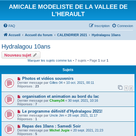
AMICALE MODELISTE DE LA VALLEE DE
L'HERAULT
FAQ
Inscription
Connexion
Accueil
Accueil du forum
CALENDRIER 2021
Hydralagou 10ans
Hydralagou 10ans
Nouveau sujet
Marquer les sujets comme lus
• 7 sujets • Page
1
sur
1
Sujets
Photos et vidéos souvenirs
Dernier message par
Gilles-34
«
10 oct. 2021, 00:11
Réponses :
23
1
2
organisation et animation au bord du lac
Dernier message par
Chamy34
«
30 sept. 2021, 10:16
Réponses :
7
Le programme définitif d'Hydralagou 2021!
Dernier message par
Uncle Jim
«
28 sept. 2021, 11:17
Réponses :
1
Repas des 10ans : Samedi Soir
Dernier message par
Michel Jugie
«
20 sept. 2021, 21:23
Réponses :
5