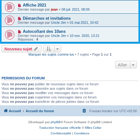
Affiche 2021
Dernier message par
jean
«
08 juil. 2021, 08:05
Démarches et invitations
Dernier message par
Uncle Jim
«
01 mai 2021, 10:42
Autocollant des 10ans
Dernier message par
Uncle Jim
«
10 nov. 2020, 13:21
Réponses :
4
Nouveau sujet
Marquer les sujets comme lus
• 7 sujets • Page
1
sur
1
Aller
PERMISSIONS DU FORUM
Vous
ne pouvez pas
publier de nouveaux sujets dans ce forum
Vous
ne pouvez pas
répondre aux sujets dans ce forum
Vous
ne pouvez pas
modifier vos messages dans ce forum
Vous
ne pouvez pas
supprimer vos messages dans ce forum
Vous
ne pouvez pas
transférer de pièces jointes dans ce forum
Accueil
Accueil du forum
Fuseau horaire sur
UTC+02:00
Développé par
phpBB
® Forum Software © phpBB Limited
Traduction française officielle
©
Miles Cellar
Confidentialité
|
Conditions