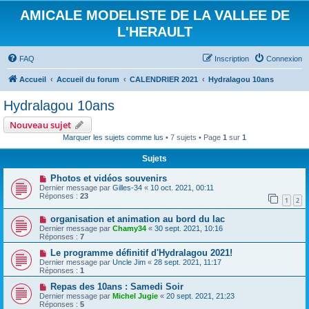
AMICALE MODELISTE DE LA VALLEE DE
L'HERAULT
FAQ
Inscription
Connexion
Accueil
Accueil du forum
CALENDRIER 2021
Hydralagou 10ans
Hydralagou 10ans
Nouveau sujet
Marquer les sujets comme lus
• 7 sujets • Page
1
sur
1
Sujets
Photos et vidéos souvenirs
Dernier message par
Gilles-34
«
10 oct. 2021, 00:11
Réponses :
23
1
2
organisation et animation au bord du lac
Dernier message par
Chamy34
«
30 sept. 2021, 10:16
Réponses :
7
Le programme définitif d'Hydralagou 2021!
Dernier message par
Uncle Jim
«
28 sept. 2021, 11:17
Réponses :
1
Repas des 10ans : Samedi Soir
Dernier message par
Michel Jugie
«
20 sept. 2021, 21:23
Réponses :
5