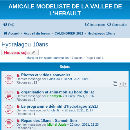
AMICALE MODELISTE DE LA VALLEE DE
L'HERAULT
FAQ
Inscription
Connexion
Accueil
Accueil du forum
CALENDRIER 2021
Hydralagou 10ans
Hydralagou 10ans
Nouveau sujet
Marquer les sujets comme lus
• 7 sujets • Page
1
sur
1
Sujets
Photos et vidéos souvenirs
Dernier message par
Gilles-34
«
10 oct. 2021, 00:11
Réponses :
23
1
2
organisation et animation au bord du lac
Dernier message par
Chamy34
«
30 sept. 2021, 10:16
Réponses :
7
Le programme définitif d'Hydralagou 2021!
Dernier message par
Uncle Jim
«
28 sept. 2021, 11:17
Réponses :
1
Repas des 10ans : Samedi Soir
Dernier message par
Michel Jugie
«
20 sept. 2021, 21:23
Réponses :
5