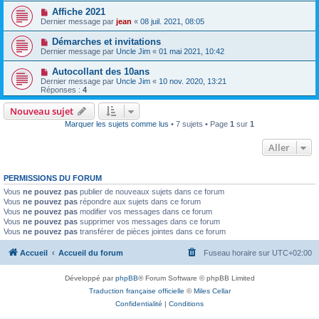
Affiche 2021
Dernier message par
jean
«
08 juil. 2021, 08:05
Démarches et invitations
Dernier message par
Uncle Jim
«
01 mai 2021, 10:42
Autocollant des 10ans
Dernier message par
Uncle Jim
«
10 nov. 2020, 13:21
Réponses :
4
Nouveau sujet
Marquer les sujets comme lus
• 7 sujets • Page
1
sur
1
Aller
PERMISSIONS DU FORUM
Vous
ne pouvez pas
publier de nouveaux sujets dans ce forum
Vous
ne pouvez pas
répondre aux sujets dans ce forum
Vous
ne pouvez pas
modifier vos messages dans ce forum
Vous
ne pouvez pas
supprimer vos messages dans ce forum
Vous
ne pouvez pas
transférer de pièces jointes dans ce forum
Accueil
Accueil du forum
Fuseau horaire sur
UTC+02:00
Développé par
phpBB
® Forum Software © phpBB Limited
Traduction française officielle
©
Miles Cellar
Confidentialité
|
Conditions