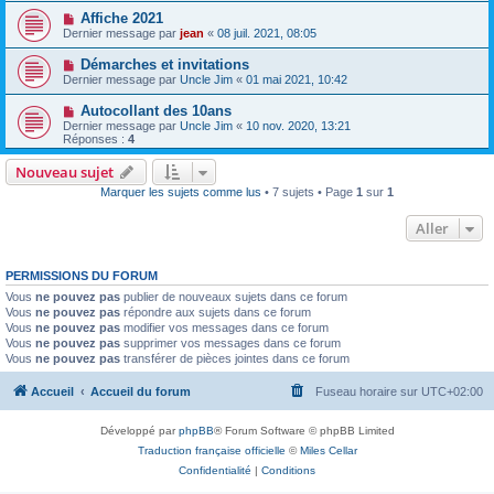
Affiche 2021
Dernier message par
jean
«
08 juil. 2021, 08:05
Démarches et invitations
Dernier message par
Uncle Jim
«
01 mai 2021, 10:42
Autocollant des 10ans
Dernier message par
Uncle Jim
«
10 nov. 2020, 13:21
Réponses :
4
Nouveau sujet
Marquer les sujets comme lus
• 7 sujets • Page
1
sur
1
Aller
PERMISSIONS DU FORUM
Vous
ne pouvez pas
publier de nouveaux sujets dans ce forum
Vous
ne pouvez pas
répondre aux sujets dans ce forum
Vous
ne pouvez pas
modifier vos messages dans ce forum
Vous
ne pouvez pas
supprimer vos messages dans ce forum
Vous
ne pouvez pas
transférer de pièces jointes dans ce forum
Accueil
Accueil du forum
Fuseau horaire sur
UTC+02:00
Développé par
phpBB
® Forum Software © phpBB Limited
Traduction française officielle
©
Miles Cellar
Confidentialité
|
Conditions