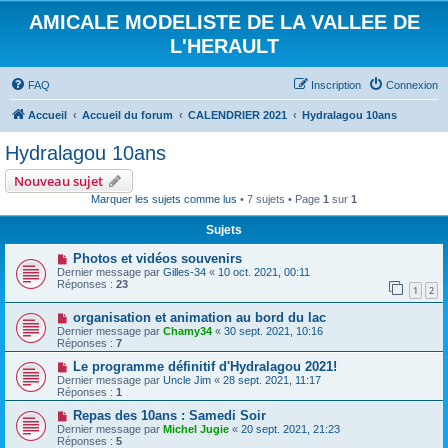
AMICALE MODELISTE DE LA VALLEE DE
L'HERAULT
FAQ
Inscription
Connexion
Accueil
Accueil du forum
CALENDRIER 2021
Hydralagou 10ans
Hydralagou 10ans
Nouveau sujet
Marquer les sujets comme lus
• 7 sujets • Page
1
sur
1
Sujets
Photos et vidéos souvenirs
Dernier message par
Gilles-34
«
10 oct. 2021, 00:11
Réponses :
23
1
2
organisation et animation au bord du lac
Dernier message par
Chamy34
«
30 sept. 2021, 10:16
Réponses :
7
Le programme définitif d'Hydralagou 2021!
Dernier message par
Uncle Jim
«
28 sept. 2021, 11:17
Réponses :
1
Repas des 10ans : Samedi Soir
Dernier message par
Michel Jugie
«
20 sept. 2021, 21:23
Réponses :
5