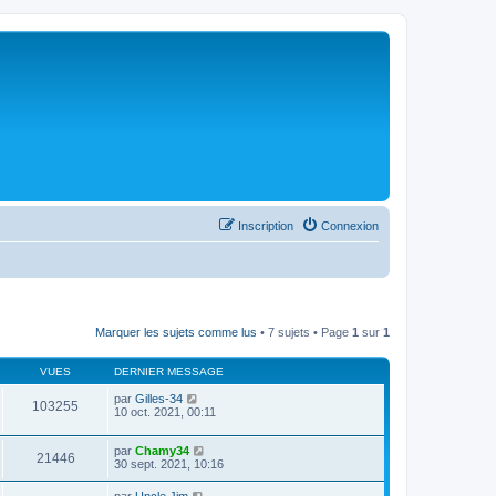
Inscription
Connexion
Marquer les sujets comme lus
• 7 sujets • Page
1
sur
1
VUES
DERNIER MESSAGE
par
Gilles-34
103255
10 oct. 2021, 00:11
par
Chamy34
21446
30 sept. 2021, 10:16
par
Uncle Jim