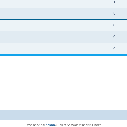
1
5
0
0
4
Développé par
phpBB
® Forum Software © phpBB Limited