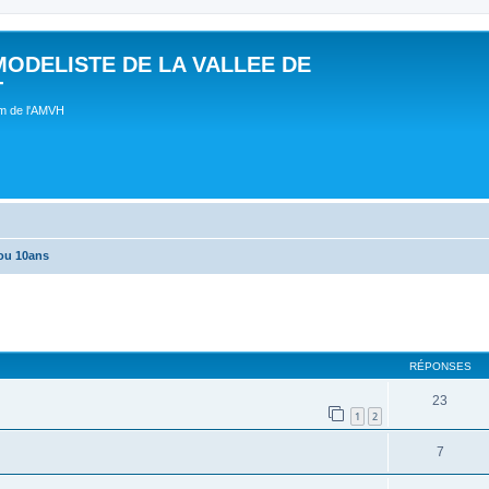
MODELISTE DE LA VALLEE DE
T
um de l'AMVH
ou 10ans
RÉPONSES
23
1
2
7