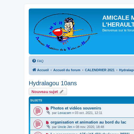
AMICALE 
L'HERAUL
Bienvenue sur le for
FAQ
Accueil
Accueil du forum
CALENDRIER 2021
Hydralag
Hydralagou 10ans
Nouveau sujet
SUJETS
Photos et vidéos souvenirs
par
Lexazam
» 03 oct. 2021, 12:11
organisation et animation au bord du lac
par
Uncle Jim
» 08 nov. 2020, 18:48