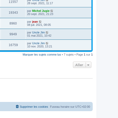
11557
28 sept. 2021, 11:17
par
Michel Jugie
19343
20 sept. 2021, 21:23
par
jean
8960
08 juil. 2021, 08:05
par
Uncle Jim
9949
01 mai 2021, 10:42
par
Uncle Jim
16759
10 nov. 2020, 13:21
Marquer les sujets comme lus
• 7 sujets • Page
1
sur
1
Aller
Supprimer les cookies
Fuseau horaire sur
UTC+02:00