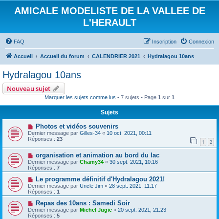
AMICALE MODELISTE DE LA VALLEE DE
L'HERAULT
FAQ
Inscription
Connexion
Accueil
Accueil du forum
CALENDRIER 2021
Hydralagou 10ans
Hydralagou 10ans
Nouveau sujet
Marquer les sujets comme lus
• 7 sujets • Page
1
sur
1
Sujets
Photos et vidéos souvenirs
Dernier message par
Gilles-34
«
10 oct. 2021, 00:11
Réponses :
23
1
2
organisation et animation au bord du lac
Dernier message par
Chamy34
«
30 sept. 2021, 10:16
Réponses :
7
Le programme définitif d'Hydralagou 2021!
Dernier message par
Uncle Jim
«
28 sept. 2021, 11:17
Réponses :
1
Repas des 10ans : Samedi Soir
Dernier message par
Michel Jugie
«
20 sept. 2021, 21:23
Réponses :
5