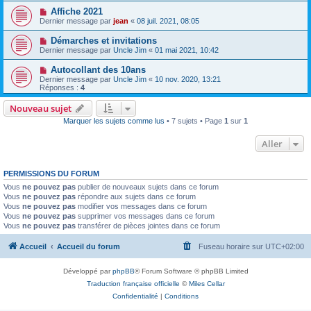
Affiche 2021
Dernier message par
jean
«
08 juil. 2021, 08:05
Démarches et invitations
Dernier message par
Uncle Jim
«
01 mai 2021, 10:42
Autocollant des 10ans
Dernier message par
Uncle Jim
«
10 nov. 2020, 13:21
Réponses :
4
Nouveau sujet
Marquer les sujets comme lus
• 7 sujets • Page
1
sur
1
Aller
PERMISSIONS DU FORUM
Vous
ne pouvez pas
publier de nouveaux sujets dans ce forum
Vous
ne pouvez pas
répondre aux sujets dans ce forum
Vous
ne pouvez pas
modifier vos messages dans ce forum
Vous
ne pouvez pas
supprimer vos messages dans ce forum
Vous
ne pouvez pas
transférer de pièces jointes dans ce forum
Accueil
Accueil du forum
Fuseau horaire sur
UTC+02:00
Développé par
phpBB
® Forum Software © phpBB Limited
Traduction française officielle
©
Miles Cellar
Confidentialité
|
Conditions