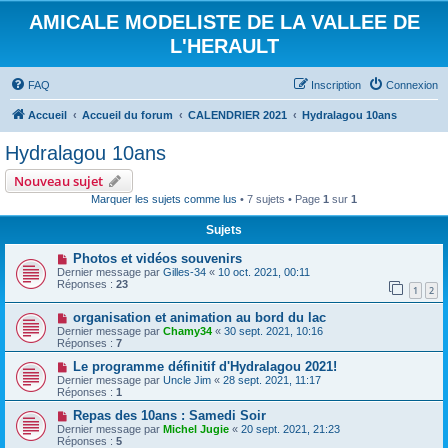
AMICALE MODELISTE DE LA VALLEE DE
L'HERAULT
FAQ
Inscription
Connexion
Accueil
Accueil du forum
CALENDRIER 2021
Hydralagou 10ans
Hydralagou 10ans
Nouveau sujet
Marquer les sujets comme lus
• 7 sujets • Page
1
sur
1
Sujets
Photos et vidéos souvenirs
Dernier message par
Gilles-34
«
10 oct. 2021, 00:11
Réponses :
23
1
2
organisation et animation au bord du lac
Dernier message par
Chamy34
«
30 sept. 2021, 10:16
Réponses :
7
Le programme définitif d'Hydralagou 2021!
Dernier message par
Uncle Jim
«
28 sept. 2021, 11:17
Réponses :
1
Repas des 10ans : Samedi Soir
Dernier message par
Michel Jugie
«
20 sept. 2021, 21:23
Réponses :
5