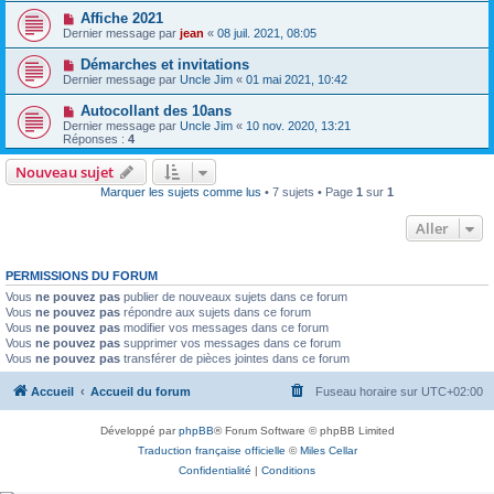
Affiche 2021
Dernier message par
jean
«
08 juil. 2021, 08:05
Démarches et invitations
Dernier message par
Uncle Jim
«
01 mai 2021, 10:42
Autocollant des 10ans
Dernier message par
Uncle Jim
«
10 nov. 2020, 13:21
Réponses :
4
Nouveau sujet
Marquer les sujets comme lus
• 7 sujets • Page
1
sur
1
Aller
PERMISSIONS DU FORUM
Vous
ne pouvez pas
publier de nouveaux sujets dans ce forum
Vous
ne pouvez pas
répondre aux sujets dans ce forum
Vous
ne pouvez pas
modifier vos messages dans ce forum
Vous
ne pouvez pas
supprimer vos messages dans ce forum
Vous
ne pouvez pas
transférer de pièces jointes dans ce forum
Accueil
Accueil du forum
Fuseau horaire sur
UTC+02:00
Développé par
phpBB
® Forum Software © phpBB Limited
Traduction française officielle
©
Miles Cellar
Confidentialité
|
Conditions