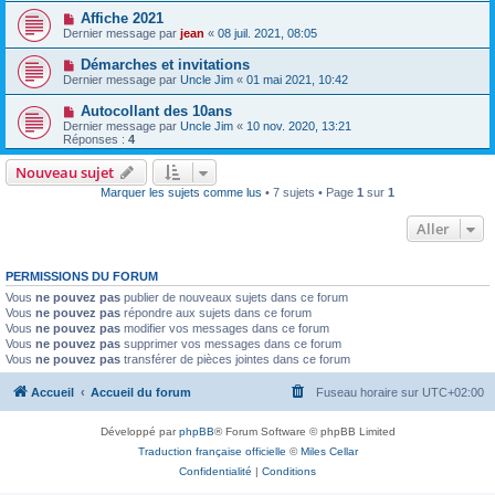
Affiche 2021
Dernier message par
jean
«
08 juil. 2021, 08:05
Démarches et invitations
Dernier message par
Uncle Jim
«
01 mai 2021, 10:42
Autocollant des 10ans
Dernier message par
Uncle Jim
«
10 nov. 2020, 13:21
Réponses :
4
Nouveau sujet
Marquer les sujets comme lus
• 7 sujets • Page
1
sur
1
Aller
PERMISSIONS DU FORUM
Vous
ne pouvez pas
publier de nouveaux sujets dans ce forum
Vous
ne pouvez pas
répondre aux sujets dans ce forum
Vous
ne pouvez pas
modifier vos messages dans ce forum
Vous
ne pouvez pas
supprimer vos messages dans ce forum
Vous
ne pouvez pas
transférer de pièces jointes dans ce forum
Accueil
Accueil du forum
Fuseau horaire sur
UTC+02:00
Développé par
phpBB
® Forum Software © phpBB Limited
Traduction française officielle
©
Miles Cellar
Confidentialité
|
Conditions