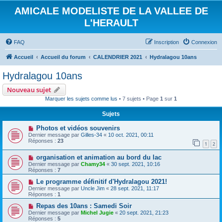
AMICALE MODELISTE DE LA VALLEE DE
L'HERAULT
FAQ
Inscription
Connexion
Accueil
Accueil du forum
CALENDRIER 2021
Hydralagou 10ans
Hydralagou 10ans
Nouveau sujet
Marquer les sujets comme lus
• 7 sujets • Page
1
sur
1
Sujets
Photos et vidéos souvenirs
Dernier message par
Gilles-34
«
10 oct. 2021, 00:11
Réponses :
23
1
2
organisation et animation au bord du lac
Dernier message par
Chamy34
«
30 sept. 2021, 10:16
Réponses :
7
Le programme définitif d'Hydralagou 2021!
Dernier message par
Uncle Jim
«
28 sept. 2021, 11:17
Réponses :
1
Repas des 10ans : Samedi Soir
Dernier message par
Michel Jugie
«
20 sept. 2021, 21:23
Réponses :
5