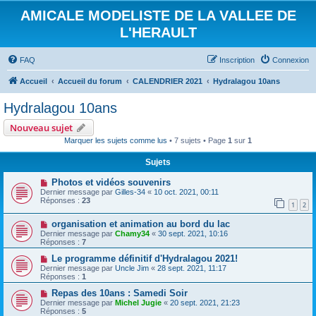
AMICALE MODELISTE DE LA VALLEE DE
L'HERAULT
FAQ
Inscription
Connexion
Accueil
Accueil du forum
CALENDRIER 2021
Hydralagou 10ans
Hydralagou 10ans
Nouveau sujet
Marquer les sujets comme lus
• 7 sujets • Page
1
sur
1
Sujets
Photos et vidéos souvenirs
Dernier message par
Gilles-34
«
10 oct. 2021, 00:11
Réponses :
23
1
2
organisation et animation au bord du lac
Dernier message par
Chamy34
«
30 sept. 2021, 10:16
Réponses :
7
Le programme définitif d'Hydralagou 2021!
Dernier message par
Uncle Jim
«
28 sept. 2021, 11:17
Réponses :
1
Repas des 10ans : Samedi Soir
Dernier message par
Michel Jugie
«
20 sept. 2021, 21:23
Réponses :
5