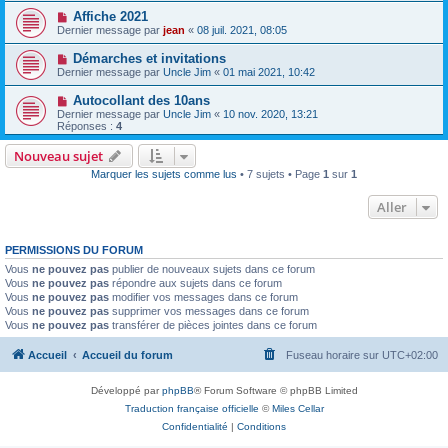
Affiche 2021
Dernier message par
jean
«
08 juil. 2021, 08:05
Démarches et invitations
Dernier message par
Uncle Jim
«
01 mai 2021, 10:42
Autocollant des 10ans
Dernier message par
Uncle Jim
«
10 nov. 2020, 13:21
Réponses :
4
Nouveau sujet
Marquer les sujets comme lus
• 7 sujets • Page
1
sur
1
Aller
PERMISSIONS DU FORUM
Vous
ne pouvez pas
publier de nouveaux sujets dans ce forum
Vous
ne pouvez pas
répondre aux sujets dans ce forum
Vous
ne pouvez pas
modifier vos messages dans ce forum
Vous
ne pouvez pas
supprimer vos messages dans ce forum
Vous
ne pouvez pas
transférer de pièces jointes dans ce forum
Accueil
Accueil du forum
Fuseau horaire sur
UTC+02:00
Développé par
phpBB
® Forum Software © phpBB Limited
Traduction française officielle
©
Miles Cellar
Confidentialité
|
Conditions