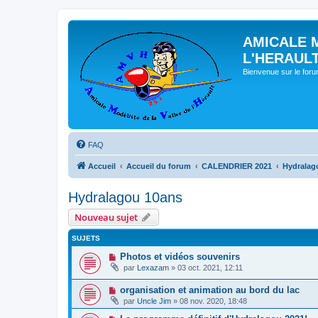
AMICALE 
L'HERAUL
Bienvenue sur le for
FAQ
Accueil
Accueil du forum
CALENDRIER 2021
Hydralag
Hydralagou 10ans
Nouveau sujet
SUJETS
Photos et vidéos souvenirs
par
Lexazam
» 03 oct. 2021, 12:11
organisation et animation au bord du lac
par
Uncle Jim
» 08 nov. 2020, 18:48