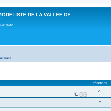
MODELISTE DE LA VALLEE DE
T
um de l'AMVH
ou 10ans
RÉPONSES
23
1
2
7