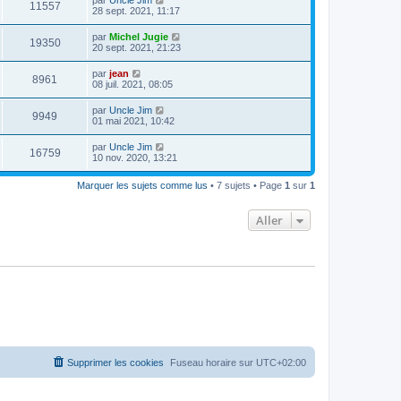
11557
28 sept. 2021, 11:17
par
Michel Jugie
19350
20 sept. 2021, 21:23
par
jean
8961
08 juil. 2021, 08:05
par
Uncle Jim
9949
01 mai 2021, 10:42
par
Uncle Jim
16759
10 nov. 2020, 13:21
Marquer les sujets comme lus
• 7 sujets • Page
1
sur
1
Aller
Supprimer les cookies
Fuseau horaire sur
UTC+02:00