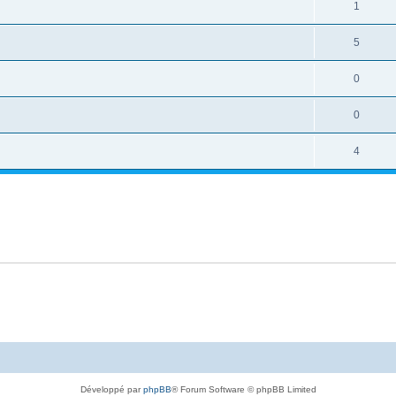
1
5
0
0
4
Développé par
phpBB
® Forum Software © phpBB Limited