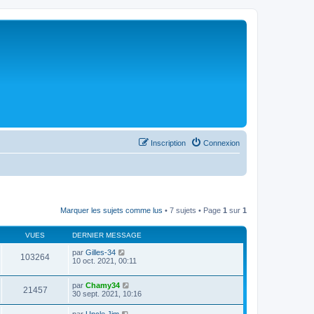
Inscription
Connexion
Marquer les sujets comme lus
• 7 sujets • Page
1
sur
1
VUES
DERNIER MESSAGE
par
Gilles-34
103264
10 oct. 2021, 00:11
par
Chamy34
21457
30 sept. 2021, 10:16
par
Uncle Jim