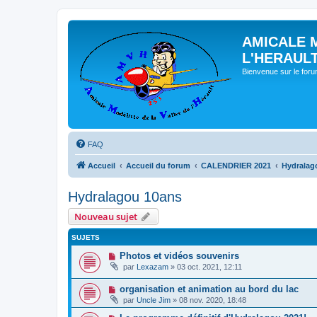
AMICALE 
L'HERAUL
Bienvenue sur le for
FAQ
Accueil
Accueil du forum
CALENDRIER 2021
Hydralag
Hydralagou 10ans
Nouveau sujet
SUJETS
Photos et vidéos souvenirs
par
Lexazam
» 03 oct. 2021, 12:11
organisation et animation au bord du lac
par
Uncle Jim
» 08 nov. 2020, 18:48