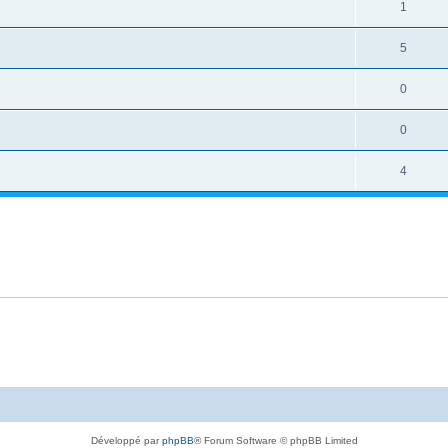
1
5
0
0
4
Développé par
phpBB
® Forum Software © phpBB Limited