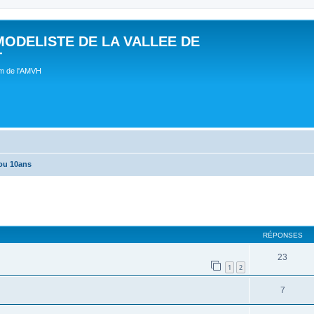
MODELISTE DE LA VALLEE DE
T
um de l'AMVH
ou 10ans
RÉPONSES
23
1
2
7