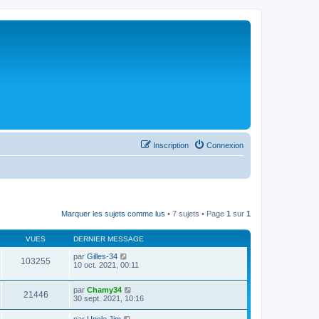
Inscription
Connexion
Marquer les sujets comme lus
• 7 sujets • Page
1
sur
1
VUES
DERNIER MESSAGE
par
Gilles-34
103255
10 oct. 2021, 00:11
par
Chamy34
21446
30 sept. 2021, 10:16
par
Uncle Jim