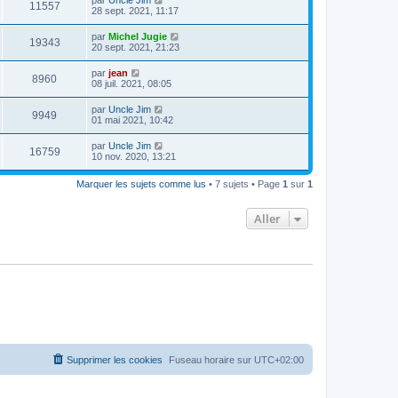
11557
28 sept. 2021, 11:17
par
Michel Jugie
19343
20 sept. 2021, 21:23
par
jean
8960
08 juil. 2021, 08:05
par
Uncle Jim
9949
01 mai 2021, 10:42
par
Uncle Jim
16759
10 nov. 2020, 13:21
Marquer les sujets comme lus
• 7 sujets • Page
1
sur
1
Aller
Supprimer les cookies
Fuseau horaire sur
UTC+02:00