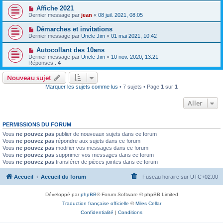
Affiche 2021
Dernier message par
jean
«
08 juil. 2021, 08:05
Démarches et invitations
Dernier message par
Uncle Jim
«
01 mai 2021, 10:42
Autocollant des 10ans
Dernier message par
Uncle Jim
«
10 nov. 2020, 13:21
Réponses :
4
Nouveau sujet
Marquer les sujets comme lus
• 7 sujets • Page
1
sur
1
Aller
PERMISSIONS DU FORUM
Vous
ne pouvez pas
publier de nouveaux sujets dans ce forum
Vous
ne pouvez pas
répondre aux sujets dans ce forum
Vous
ne pouvez pas
modifier vos messages dans ce forum
Vous
ne pouvez pas
supprimer vos messages dans ce forum
Vous
ne pouvez pas
transférer de pièces jointes dans ce forum
Accueil
Accueil du forum
Fuseau horaire sur
UTC+02:00
Développé par
phpBB
® Forum Software © phpBB Limited
Traduction française officielle
©
Miles Cellar
Confidentialité
|
Conditions