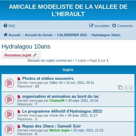
AMICALE MODELISTE DE LA VALLEE DE
L'HERAULT
FAQ
Inscription
Connexion
Accueil
Accueil du forum
CALENDRIER 2021
Hydralagou 10ans
Hydralagou 10ans
Nouveau sujet
Marquer les sujets comme lus
• 7 sujets • Page
1
sur
1
Sujets
Photos et vidéos souvenirs
Dernier message par
Gilles-34
«
10 oct. 2021, 00:11
Réponses :
23
1
2
organisation et animation au bord du lac
Dernier message par
Chamy34
«
30 sept. 2021, 10:16
Réponses :
7
Le programme définitif d'Hydralagou 2021!
Dernier message par
Uncle Jim
«
28 sept. 2021, 11:17
Réponses :
1
Repas des 10ans : Samedi Soir
Dernier message par
Michel Jugie
«
20 sept. 2021, 21:23
Réponses :
5