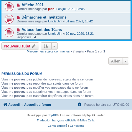
Affiche 2021
Dernier message par
jean
«
08 juil. 2021, 08:05
Démarches et invitations
Dernier message par
Uncle Jim
«
01 mai 2021, 10:42
Autocollant des 10ans
Dernier message par
Uncle Jim
«
10 nov. 2020, 13:21
Réponses :
4
Nouveau sujet
Marquer les sujets comme lus
• 7 sujets • Page
1
sur
1
Aller
PERMISSIONS DU FORUM
Vous
ne pouvez pas
publier de nouveaux sujets dans ce forum
Vous
ne pouvez pas
répondre aux sujets dans ce forum
Vous
ne pouvez pas
modifier vos messages dans ce forum
Vous
ne pouvez pas
supprimer vos messages dans ce forum
Vous
ne pouvez pas
transférer de pièces jointes dans ce forum
Accueil
Accueil du forum
Fuseau horaire sur
UTC+02:00
Développé par
phpBB
® Forum Software © phpBB Limited
Traduction française officielle
©
Miles Cellar
Confidentialité
|
Conditions