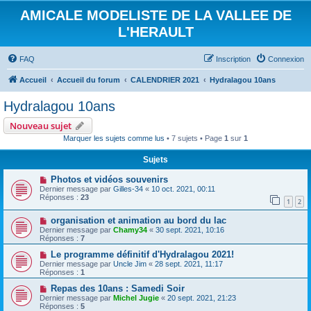
AMICALE MODELISTE DE LA VALLEE DE
L'HERAULT
FAQ
Inscription
Connexion
Accueil
Accueil du forum
CALENDRIER 2021
Hydralagou 10ans
Hydralagou 10ans
Nouveau sujet
Marquer les sujets comme lus
• 7 sujets • Page
1
sur
1
Sujets
Photos et vidéos souvenirs
Dernier message par
Gilles-34
«
10 oct. 2021, 00:11
Réponses :
23
1
2
organisation et animation au bord du lac
Dernier message par
Chamy34
«
30 sept. 2021, 10:16
Réponses :
7
Le programme définitif d'Hydralagou 2021!
Dernier message par
Uncle Jim
«
28 sept. 2021, 11:17
Réponses :
1
Repas des 10ans : Samedi Soir
Dernier message par
Michel Jugie
«
20 sept. 2021, 21:23
Réponses :
5