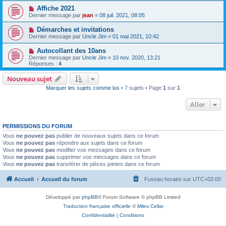
Affiche 2021
Dernier message par
jean
«
08 juil. 2021, 08:05
Démarches et invitations
Dernier message par
Uncle Jim
«
01 mai 2021, 10:42
Autocollant des 10ans
Dernier message par
Uncle Jim
«
10 nov. 2020, 13:21
Réponses :
4
Nouveau sujet
Marquer les sujets comme lus
• 7 sujets • Page
1
sur
1
Aller
PERMISSIONS DU FORUM
Vous
ne pouvez pas
publier de nouveaux sujets dans ce forum
Vous
ne pouvez pas
répondre aux sujets dans ce forum
Vous
ne pouvez pas
modifier vos messages dans ce forum
Vous
ne pouvez pas
supprimer vos messages dans ce forum
Vous
ne pouvez pas
transférer de pièces jointes dans ce forum
Accueil
Accueil du forum
Fuseau horaire sur
UTC+02:00
Développé par
phpBB
® Forum Software © phpBB Limited
Traduction française officielle
©
Miles Cellar
Confidentialité
|
Conditions