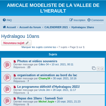
AMICALE MODELISTE DE LA VALLEE DE
L'HERAULT
FAQ
Inscription
Connexion
Accueil
Accueil du forum
CALENDRIER 2021
Hydralagou 10ans
Hydralagou 10ans
Nouveau sujet
Marquer les sujets comme lus
• 7 sujets • Page
1
sur
1
Sujets
Photos et vidéos souvenirs
Dernier message par
Gilles-34
«
10 oct. 2021, 00:11
Réponses :
23
1
2
organisation et animation au bord du lac
Dernier message par
Chamy34
«
30 sept. 2021, 10:16
Réponses :
7
Le programme définitif d'Hydralagou 2021!
Dernier message par
Uncle Jim
«
28 sept. 2021, 11:17
Réponses :
1
Repas des 10ans : Samedi Soir
Dernier message par
Michel Jugie
«
20 sept. 2021, 21:23
Réponses :
5