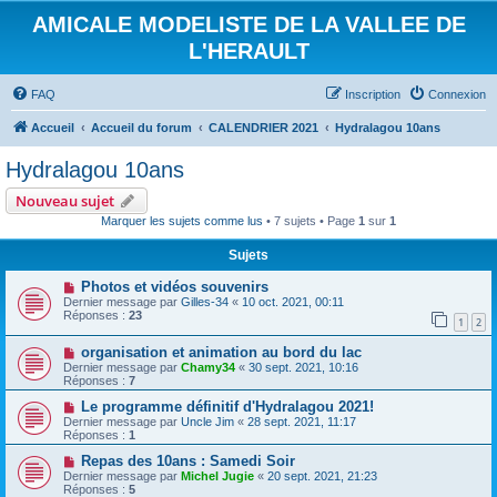
AMICALE MODELISTE DE LA VALLEE DE
L'HERAULT
FAQ
Inscription
Connexion
Accueil
Accueil du forum
CALENDRIER 2021
Hydralagou 10ans
Hydralagou 10ans
Nouveau sujet
Marquer les sujets comme lus
• 7 sujets • Page
1
sur
1
Sujets
Photos et vidéos souvenirs
Dernier message par
Gilles-34
«
10 oct. 2021, 00:11
Réponses :
23
1
2
organisation et animation au bord du lac
Dernier message par
Chamy34
«
30 sept. 2021, 10:16
Réponses :
7
Le programme définitif d'Hydralagou 2021!
Dernier message par
Uncle Jim
«
28 sept. 2021, 11:17
Réponses :
1
Repas des 10ans : Samedi Soir
Dernier message par
Michel Jugie
«
20 sept. 2021, 21:23
Réponses :
5