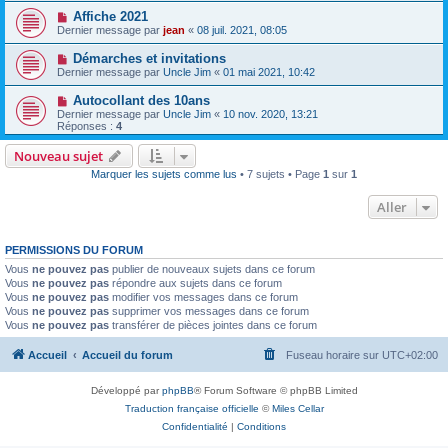
Affiche 2021
Dernier message par
jean
«
08 juil. 2021, 08:05
Démarches et invitations
Dernier message par
Uncle Jim
«
01 mai 2021, 10:42
Autocollant des 10ans
Dernier message par
Uncle Jim
«
10 nov. 2020, 13:21
Réponses :
4
Nouveau sujet
Marquer les sujets comme lus
• 7 sujets • Page
1
sur
1
Aller
PERMISSIONS DU FORUM
Vous
ne pouvez pas
publier de nouveaux sujets dans ce forum
Vous
ne pouvez pas
répondre aux sujets dans ce forum
Vous
ne pouvez pas
modifier vos messages dans ce forum
Vous
ne pouvez pas
supprimer vos messages dans ce forum
Vous
ne pouvez pas
transférer de pièces jointes dans ce forum
Accueil
Accueil du forum
Fuseau horaire sur
UTC+02:00
Développé par
phpBB
® Forum Software © phpBB Limited
Traduction française officielle
©
Miles Cellar
Confidentialité
|
Conditions