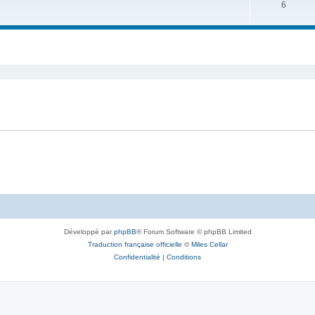
6
Développé par
phpBB
® Forum Software © phpBB Limited
Traduction française officielle
©
Miles Cellar
Confidentialité
|
Conditions