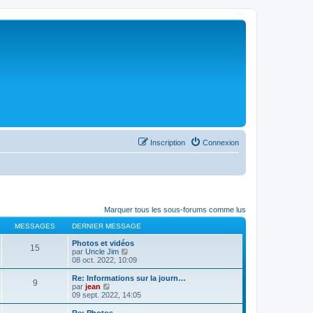
Inscription
Connexion
Marquer tous les sous-forums comme lus
MESSAGES
DERNIER MESSAGE
Photos et vidéos
15
C
par
Uncle Jim
o
08 oct. 2022, 10:09
n
s
Re: Informations sur la journ…
9
u
C
par
jean
l
o
09 sept. 2022, 14:05
t
n
e
s