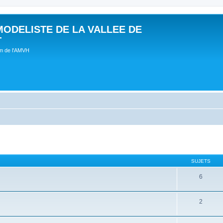
MODELISTE DE LA VALLEE DE
T
um de l'AMVH
SUJETS
6
2