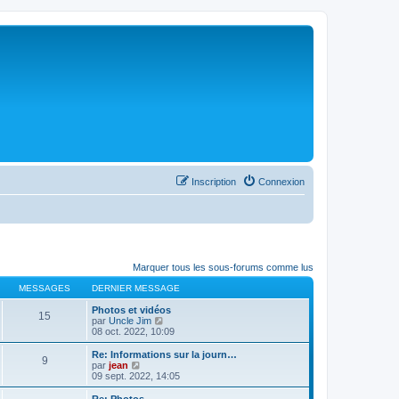
Inscription
Connexion
Marquer tous les sous-forums comme lus
MESSAGES
DERNIER MESSAGE
Photos et vidéos
15
C
par
Uncle Jim
o
08 oct. 2022, 10:09
n
s
Re: Informations sur la journ…
9
u
C
par
jean
l
o
09 sept. 2022, 14:05
t
n
e
s