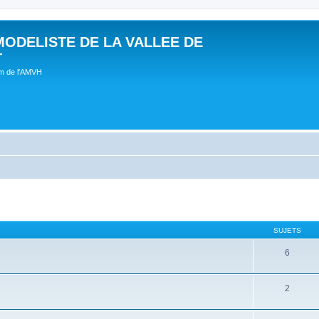
MODELISTE DE LA VALLEE DE
T
um de l'AMVH
SUJETS
6
2