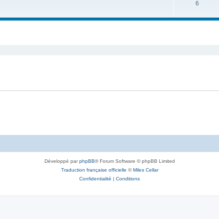
6
Développé par
phpBB
® Forum Software © phpBB Limited
Traduction française officielle
©
Miles Cellar
Confidentialité
|
Conditions