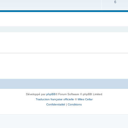
6
Développé par
phpBB
® Forum Software © phpBB Limited
Traduction française officielle
©
Miles Cellar
Confidentialité
|
Conditions