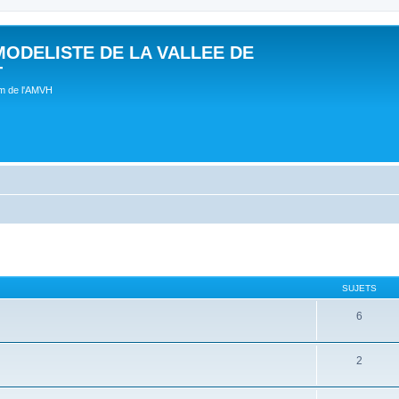
MODELISTE DE LA VALLEE DE
T
um de l'AMVH
SUJETS
6
2