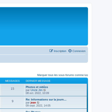
Inscription
Connexion
Marquer tous les sous-forums comme lus
MESSAGES
DERNIER MESSAGE
Photos et vidéos
15
C
par
Uncle Jim
o
08 oct. 2022, 10:09
n
s
Re: Informations sur la journ…
9
u
C
par
jean
l
o
09 sept. 2022, 14:05
t
n
e
s