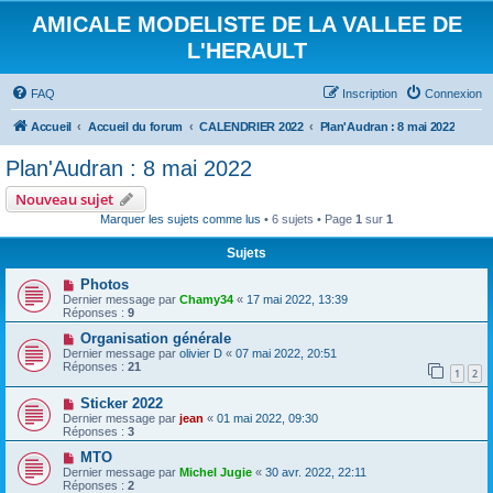
AMICALE MODELISTE DE LA VALLEE DE
L'HERAULT
FAQ
Inscription
Connexion
Accueil
Accueil du forum
CALENDRIER 2022
Plan'Audran : 8 mai 2022
Plan'Audran : 8 mai 2022
Nouveau sujet
Marquer les sujets comme lus
• 6 sujets • Page
1
sur
1
Sujets
Photos
Dernier message par
Chamy34
«
17 mai 2022, 13:39
Réponses :
9
Organisation générale
Dernier message par
olivier D
«
07 mai 2022, 20:51
Réponses :
21
1
2
Sticker 2022
Dernier message par
jean
«
01 mai 2022, 09:30
Réponses :
3
MTO
Dernier message par
Michel Jugie
«
30 avr. 2022, 22:11
Réponses :
2