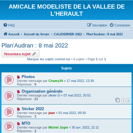
AMICALE MODELISTE DE LA VALLEE DE
L'HERAULT
FAQ
Inscription
Connexion
Accueil
Accueil du forum
CALENDRIER 2022
Plan'Audran : 8 mai 2022
Plan'Audran : 8 mai 2022
Nouveau sujet
Marquer les sujets comme lus
• 6 sujets • Page
1
sur
1
Sujets
Photos
Dernier message par
Chamy34
«
17 mai 2022, 13:39
Réponses :
9
Organisation générale
Dernier message par
olivier D
«
07 mai 2022, 20:51
Réponses :
21
1
2
Sticker 2022
Dernier message par
jean
«
01 mai 2022, 09:30
Réponses :
3
MTO
Dernier message par
Michel Jugie
«
30 avr. 2022, 22:11
Réponses :
2